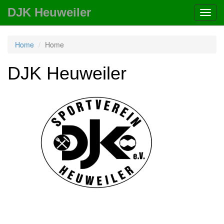
DJK Heuweiler
Toggl
navig
Home
Home
DJK Heuweiler